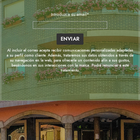
Introduzca su email*
Al incluir el correo acepta recibir comunicaciones personalizadas adaptadas
a su perfil como cliente. Además, trataremos sus datos obtenidos a través de
su navegación en la web, para ofrecerle un contenido afín a sus gustos,
basándonos en sus interacciones con la marca. Podrá renunciar a este
tratamiento.