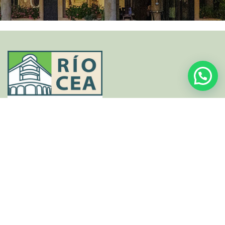
Avda M. Universo Juan Ferrero, 55
Puente Almuhey León, España
Teléfonos:
987 703 521
email:
hotel@hotelriocea.com
Aviso Legal
::
Política de privacidad